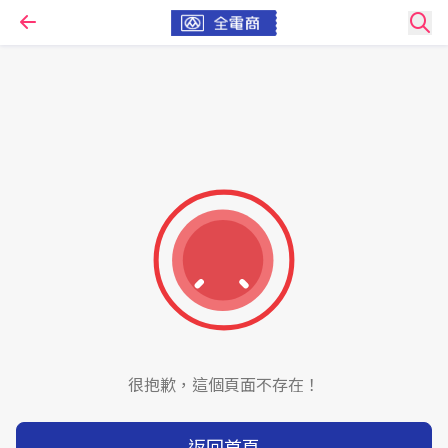
很抱歉，這個頁面不存在！
返回首頁