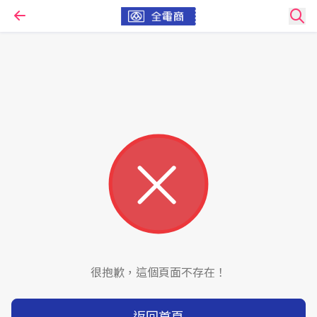
很抱歉，這個頁面不存在！
返回首頁