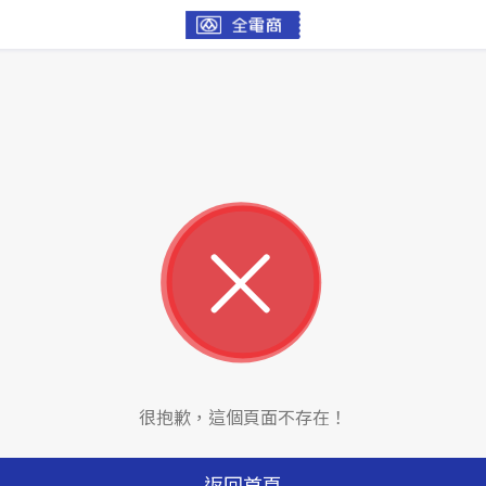
很抱歉，這個頁面不存在！
返回首頁