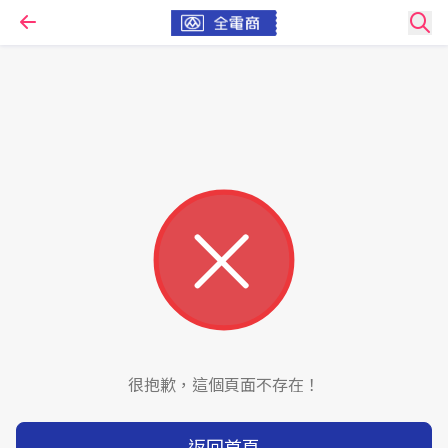
很抱歉，這個頁面不存在！
返回首頁