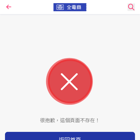
很抱歉，這個頁面不存在！
返回首頁