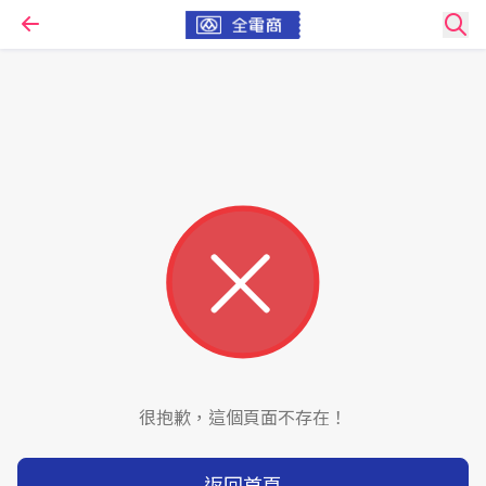
很抱歉，這個頁面不存在！
返回首頁