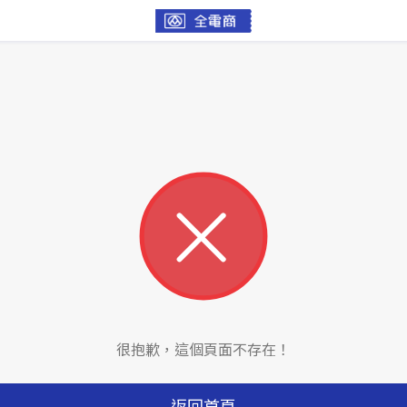
很抱歉，這個頁面不存在！
返回首頁