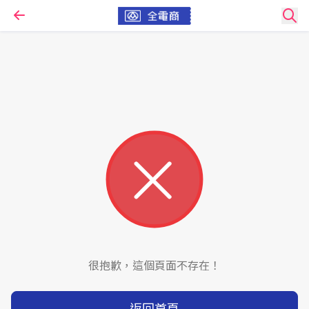
很抱歉，這個頁面不存在！
返回首頁