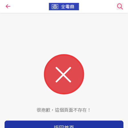
很抱歉，這個頁面不存在！
返回首頁