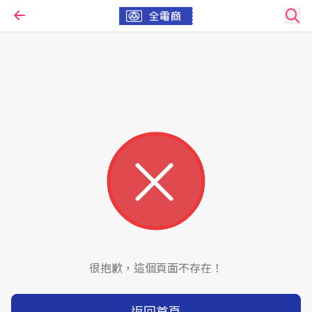
很抱歉，這個頁面不存在！
返回首頁