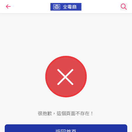
很抱歉，這個頁面不存在！
返回首頁