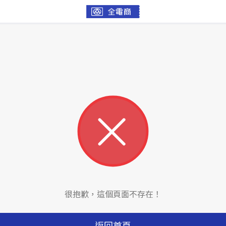
很抱歉，這個頁面不存在！
返回首頁