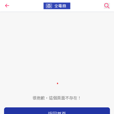
很抱歉，這個頁面不存在！
返回首頁