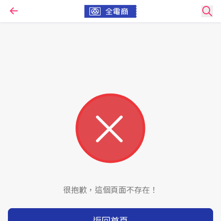
很抱歉，這個頁面不存在！
返回首頁