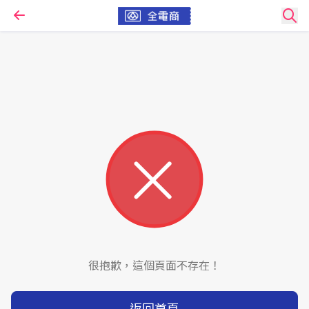
很抱歉，這個頁面不存在！
返回首頁