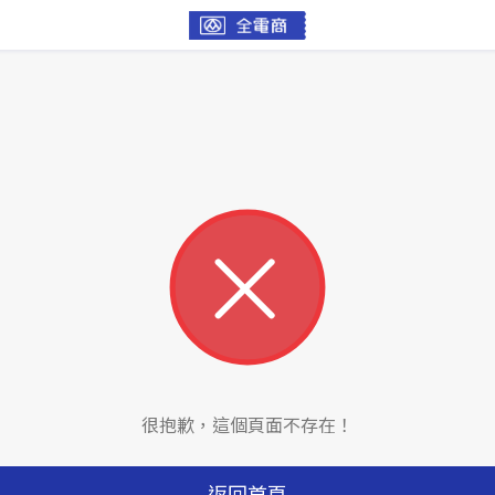
很抱歉，這個頁面不存在！
返回首頁