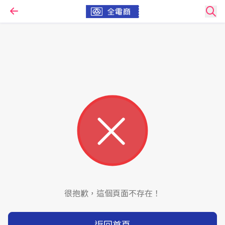
很抱歉，這個頁面不存在！
返回首頁