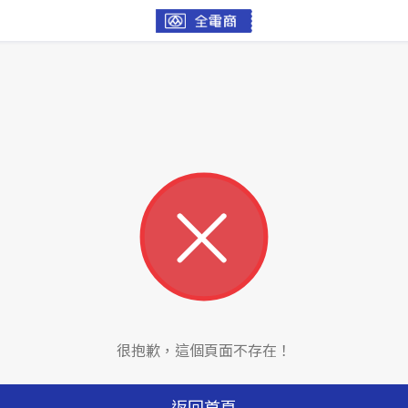
很抱歉，這個頁面不存在！
返回首頁