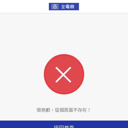
很抱歉，這個頁面不存在！
返回首頁