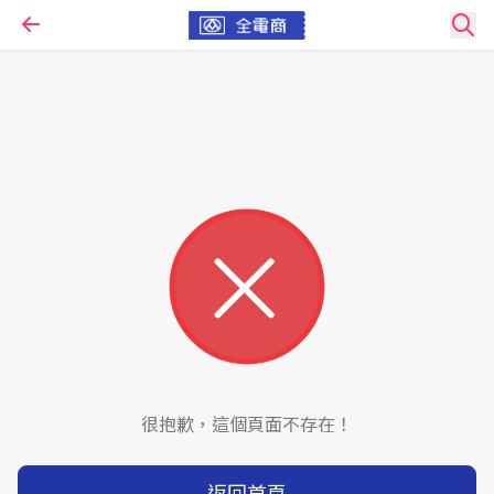
很抱歉，這個頁面不存在！
返回首頁