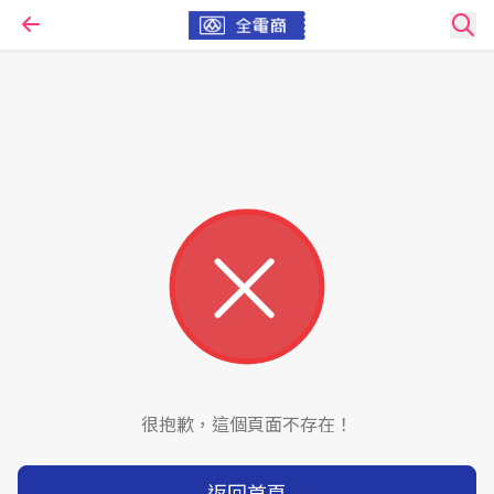
很抱歉，這個頁面不存在！
返回首頁