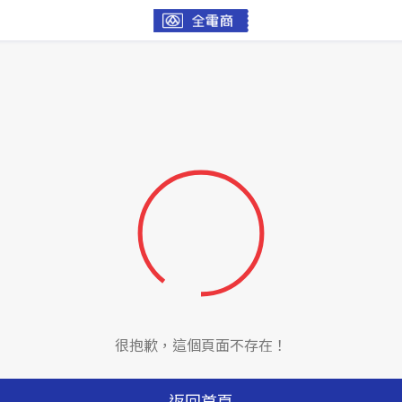
很抱歉，這個頁面不存在！
返回首頁