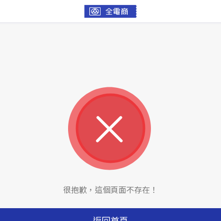
很抱歉，這個頁面不存在！
返回首頁