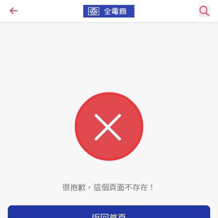
很抱歉，這個頁面不存在！
返回首頁