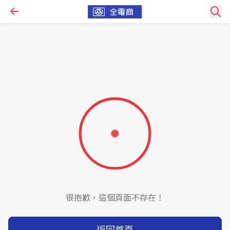
很抱歉，這個頁面不存在！
返回首頁