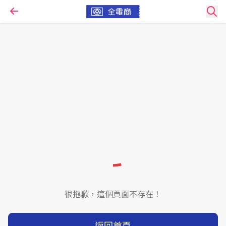
很抱歉，這個頁面不存在！
返回首頁