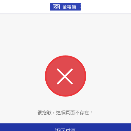
很抱歉，這個頁面不存在！
返回首頁