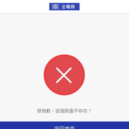
很抱歉，這個頁面不存在！
返回首頁