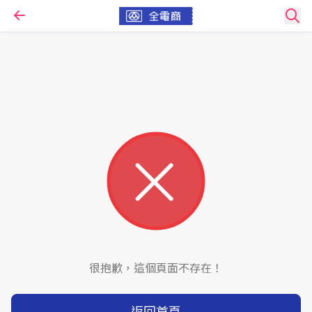
很抱歉，這個頁面不存在！
返回首頁