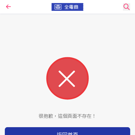
很抱歉，這個頁面不存在！
返回首頁