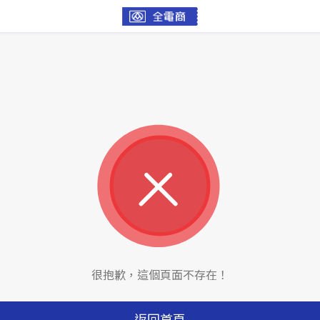
很抱歉，這個頁面不存在！
返回首頁