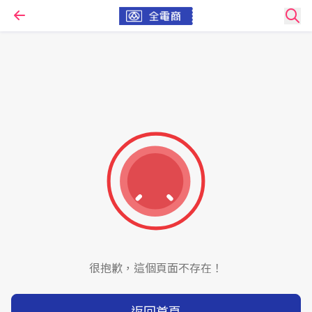
很抱歉，這個頁面不存在！
返回首頁