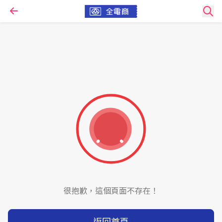
很抱歉，這個頁面不存在！
返回首頁