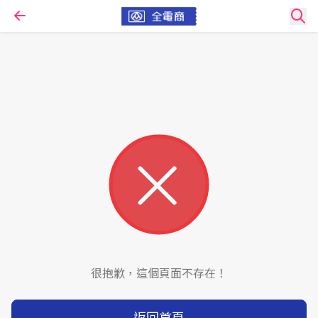
很抱歉，這個頁面不存在！
返回首頁