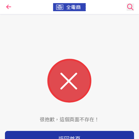
很抱歉，這個頁面不存在！
返回首頁