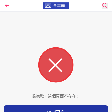
很抱歉，這個頁面不存在！
返回首頁