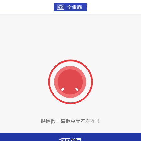
很抱歉，這個頁面不存在！
返回首頁