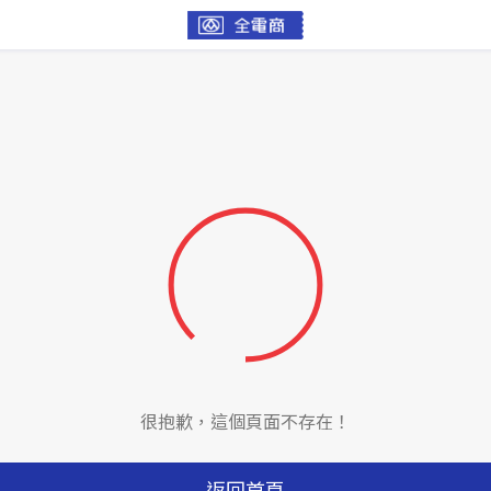
很抱歉，這個頁面不存在！
返回首頁