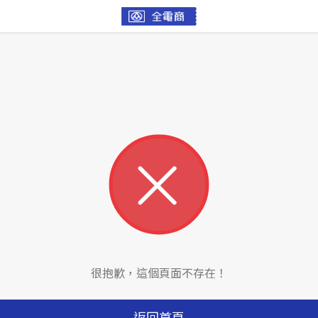
很抱歉，這個頁面不存在！
返回首頁