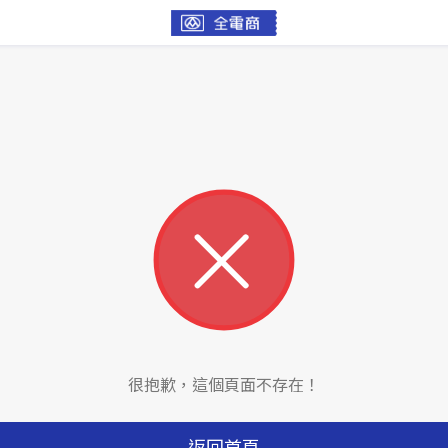
很抱歉，這個頁面不存在！
返回首頁