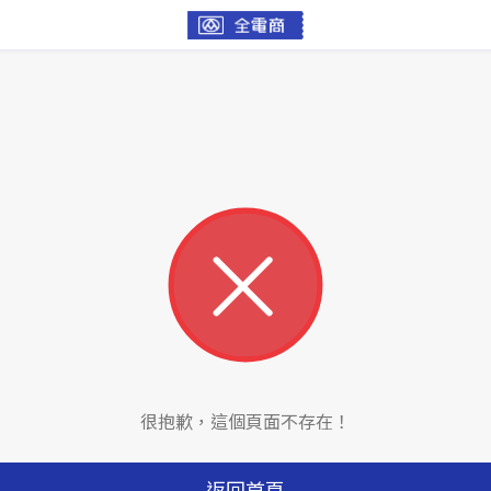
很抱歉，這個頁面不存在！
返回首頁