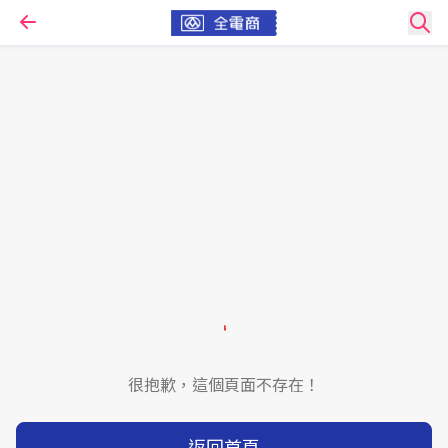
很抱歉，這個頁面不存在！
返回首頁