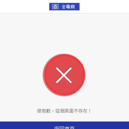
很抱歉，這個頁面不存在！
返回首頁