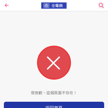
很抱歉，這個頁面不存在！
返回首頁