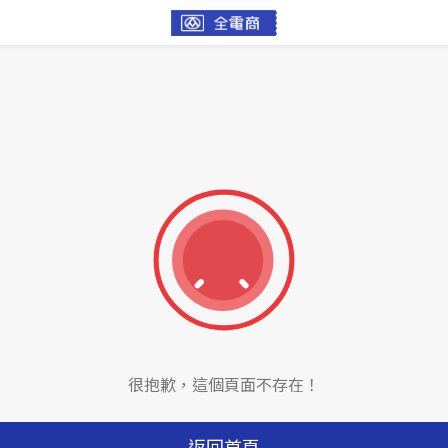
很抱歉，這個頁面不存在！
返回首頁