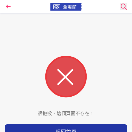
很抱歉，這個頁面不存在！
返回首頁