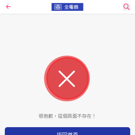
很抱歉，這個頁面不存在！
返回首頁