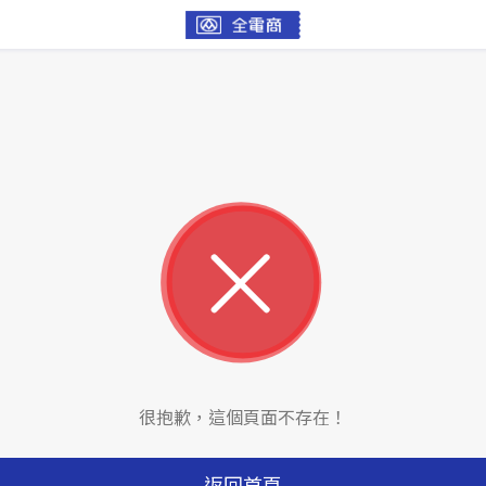
很抱歉，這個頁面不存在！
返回首頁