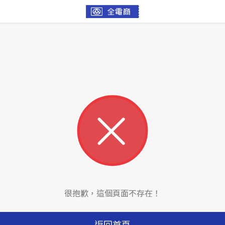
很抱歉，這個頁面不存在！
返回首頁