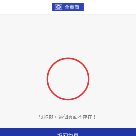
很抱歉，這個頁面不存在！
返回首頁